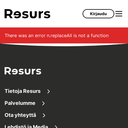
Siirry pääsisältöön
Kirjaudu
There was an error
n.replaceAll is not a function
Tietoja Resurs
Palvelumme
Tietoa meistä
Ota yhteyttä
Lainaaminen
Tietoa yrityksestä
Lehdistö ja Media