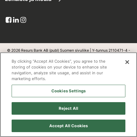
Asiakaspalvelu
Yhdistä lainat
Resurs lukuina
Lehdistötiedotteet
Lomakkeet
Maksuratkaisut
Pankkitoimilupa
Kuvapankki
Viestit ja liitteet
Luottokortit
Yksityisyys ja turvallisuus
Yhteystiedot lehdistölle
Palautteet-ja-reklamaatiot
Resurs Tietosuojainformaatio
© 2026 Resurs Bank AB (publ) Suomen sivuliike | Y-tunnus 2110471-4 -
Kotipaikka on Helsingborg, Ruotsi
Tilaa
Kortin sulkeminen:
09 6131 5044
By clicking “Accept All Cookies”, you agree to the
Luottosopimuksen peruuttaminen
v
1.1.100
storing of cookies on your device to enhance site
navigation, analyze site usage, and assist in our
Kestävä kehitys
marketing efforts.
Postiosoite
Cookies Settings
Open banking
Resurs Bank AB
Evästeet
Reject All
PL 3900
Työpaikat
00002 Helsinki
Accept All Cookies
Saavutettavuusseloste