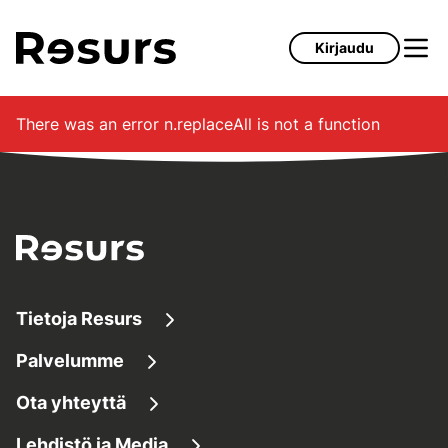
Siirry pääsisältöön
Kirjaudu
There was an error
n.replaceAll is not a function
Tietoja Resurs
Palvelumme
Tietoa meistä
Ota yhteyttä
Lainaaminen
Tietoa yrityksestä
Lehdistö ja Media