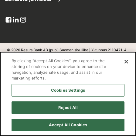
Asiakaspalvelu
Yhdistä lainat
Resurs lukuina
Lehdistötiedotteet
Lomakkeet
Maksuratkaisut
Pankkitoimilupa
Kuvapankki
Viestit ja liitteet
Luottokortit
Yksityisyys ja turvallisuus
Yhteystiedot lehdistölle
Palautteet-ja-reklamaatiot
Resurs Tietosuojainformaatio
© 2026 Resurs Bank AB (publ) Suomen sivuliike | Y-tunnus 2110471-4 -
Kotipaikka on Helsingborg, Ruotsi
Tilaa
Kortin sulkeminen:
09 6131 5044
By clicking “Accept All Cookies”, you agree to the
Luottosopimuksen peruuttaminen
v
1.1.100
storing of cookies on your device to enhance site
navigation, analyze site usage, and assist in our
Kestävä kehitys
marketing efforts.
Postiosoite
Cookies Settings
Open banking
Resurs Bank AB
Evästeet
Reject All
PL 3900
Työpaikat
00002 Helsinki
Accept All Cookies
Saavutettavuusseloste