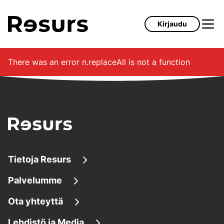
Siirry pääsisältöön
Kirjaudu
There was an error
n.replaceAll is not a function
Tietoja Resurs
Palvelumme
Tietoa meistä
Ota yhteyttä
Lainaaminen
Tietoa yrityksestä
Lehdistö ja Media