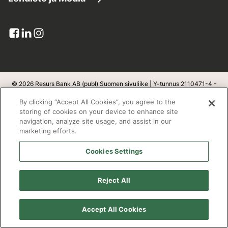
Asiakaspalvelu
Yhdistä lainat
Resurs lukuina
Lehdistötiedotteet
Lomakkeet
Maksuratkaisut
Pankkitoimilupa
Kuvapankki
Viestit ja liitteet
Luottokortit
Yksityisyys ja turvallisuus
Yhteystiedot lehdistölle
Palautteet-ja-reklamaatiot
Resurs Tietosuojainformaatio
© 2026 Resurs Bank AB (publ) Suomen sivuliike | Y-tunnus 2110471-4 -
Kotipaikka on Helsingborg, Ruotsi
Tilaa
Kortin sulkeminen:
09 6131 5044
By clicking “Accept All Cookies”, you agree to the
Luottosopimuksen peruuttaminen
v
1.1.100
storing of cookies on your device to enhance site
navigation, analyze site usage, and assist in our
Kestävä kehitys
marketing efforts.
Postiosoite
Cookies Settings
Open banking
Resurs Bank AB
Evästeet
Reject All
PL 3900
Työpaikat
00002 Helsinki
Accept All Cookies
Saavutettavuusseloste