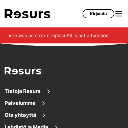
Siirry pääsisältöön
Kirjaudu
There was an error
n.replaceAll is not a function
Tietoja Resurs
Palvelumme
Tietoa meistä
Ota yhteyttä
Lainaaminen
Tietoa yrityksestä
Lehdistö ja Media