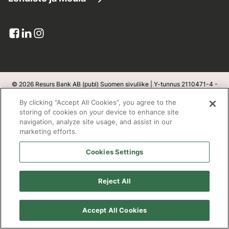
Asiakaspalvelu
Yhdistä lainat
Resurs lukuina
Lehdistötiedotteet
Lomakkeet
Maksuratkaisut
Pankkitoimilupa
Kuvapankki
Viestit ja liitteet
Luottokortit
Yksityisyys ja turvallisuus
Yhteystiedot lehdistölle
Palautteet-ja-reklamaatiot
Resurs Tietosuojainformaatio
© 2026 Resurs Bank AB (publ) Suomen sivuliike | Y-tunnus 2110471-4 -
Kotipaikka on Helsingborg, Ruotsi
Tilaa
Kortin sulkeminen:
09 6131 5044
By clicking “Accept All Cookies”, you agree to the
Luottosopimuksen peruuttaminen
v
1.1.100
storing of cookies on your device to enhance site
navigation, analyze site usage, and assist in our
Kestävä kehitys
marketing efforts.
Postiosoite
Cookies Settings
Open banking
Resurs Bank AB
Evästeet
Reject All
PL 3900
Työpaikat
00002 Helsinki
Accept All Cookies
Saavutettavuusseloste