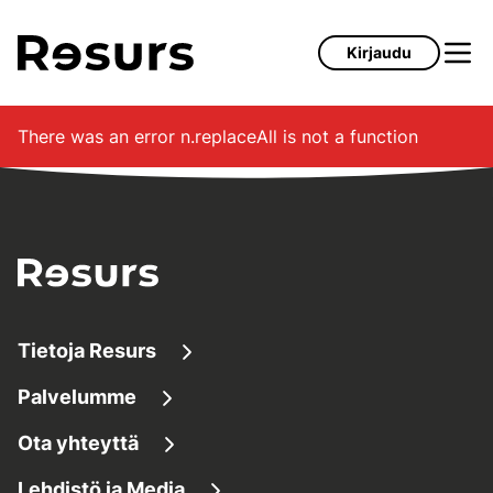
Siirry pääsisältöön
Kirjaudu
There was an error
n.replaceAll is not a function
Tietoja Resurs
Palvelumme
Tietoa meistä
Ota yhteyttä
Lainaaminen
Tietoa yrityksestä
Lehdistö ja Media