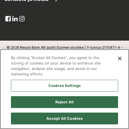
Asiakaspalvelu
Yhdistä lainat
Resurs lukuina
Lehdistötiedotteet
Lomakkeet
Maksuratkaisut
Pankkitoimilupa
Kuvapankki
Viestit ja liitteet
Luottokortit
Yksityisyys ja turvallisuus
Yhteystiedot lehdistölle
Palautteet-ja-reklamaatiot
Resurs Tietosuojainformaatio
© 2026 Resurs Bank AB (publ) Suomen sivuliike | Y-tunnus 2110471-4 -
Kotipaikka on Helsingborg, Ruotsi
Tilaa
Kortin sulkeminen:
09 6131 5044
By clicking “Accept All Cookies”, you agree to the
Luottosopimuksen peruuttaminen
v
1.1.100
storing of cookies on your device to enhance site
navigation, analyze site usage, and assist in our
Kestävä kehitys
marketing efforts.
Postiosoite
Cookies Settings
Open banking
Resurs Bank AB
Evästeet
Reject All
PL 3900
Työpaikat
00002 Helsinki
Accept All Cookies
Saavutettavuusseloste