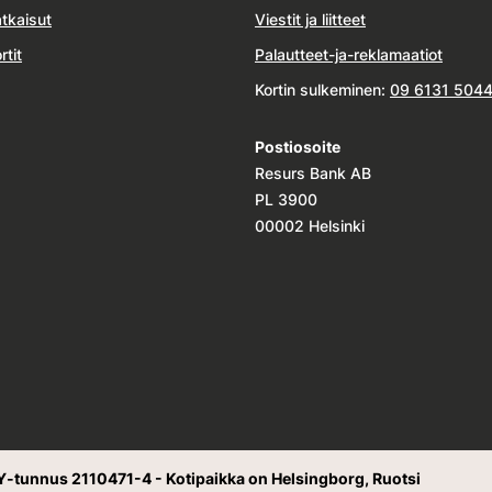
tkaisut
Viestit ja liitteet
rtit
Palautteet-ja-reklamaatiot
Kortin sulkeminen:
09 6131 504
Postiosoite
Resurs Bank AB
PL 3900
00002 Helsinki
Y-tunnus 2110471-4 - Kotipaikka on Helsingborg, Ruotsi