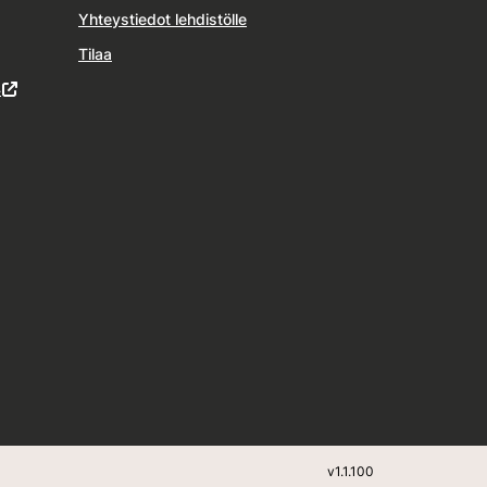
Yhteystiedot lehdistölle
Tilaa
4
v
1.1.100