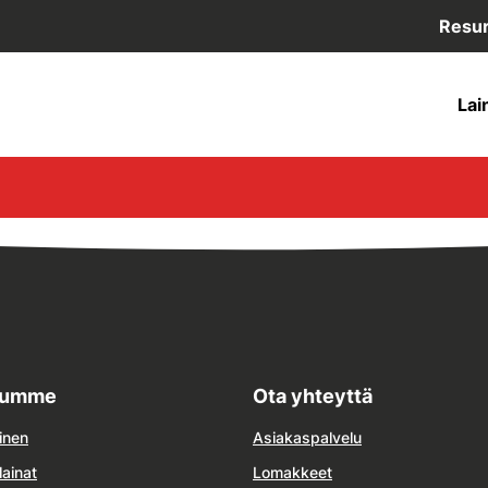
Resur
Lai
lumme
Ota yhteyttä
inen
Asiakaspalvelu
lainat
Lomakkeet