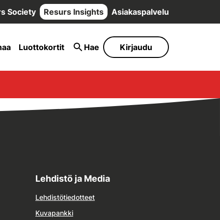
s Society
Resurs Insights
Asiakaspalvelu
naa
Luottokortit
Hae
Kirjaudu
Lehdistö ja Media
Lehdistötiedotteet
Kuvapankki