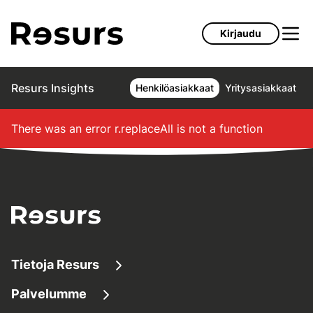
Siirry pääsisältöön
Kirjaudu
Resurs Insights
Henkilöasiakkaat
Yritysasiakkaat
There was an error
r.replaceAll is not a function
Tietoja Resurs
Palvelumme
Tietoa meistä