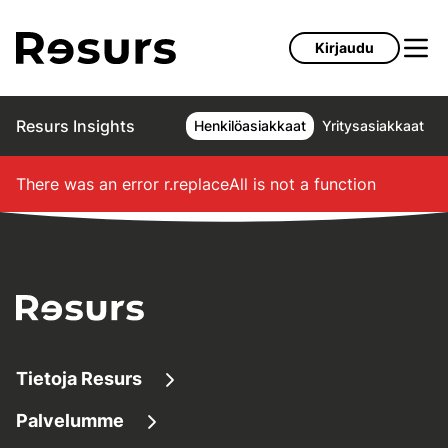
Siirry pääsisältöön
Kirjaudu
Resurs Insights
Henkilöasiakkaat
Yritysasiakkaat
There was an error
r.replaceAll is not a function
Tietoja Resurs
Palvelumme
Tietoa meistä