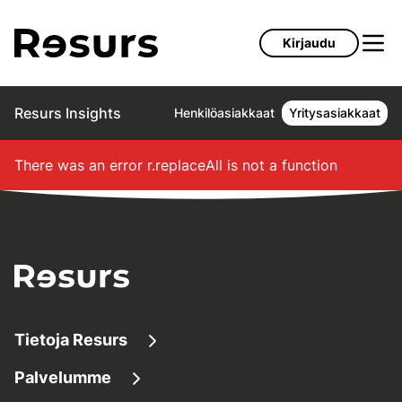
Siirry pääsisältöön
Kirjaudu
Resurs Insights
Henkilöasiakkaat
Yritysasiakkaat
There was an error
r.replaceAll is not a function
Tietoja Resurs
Palvelumme
Tietoa meistä