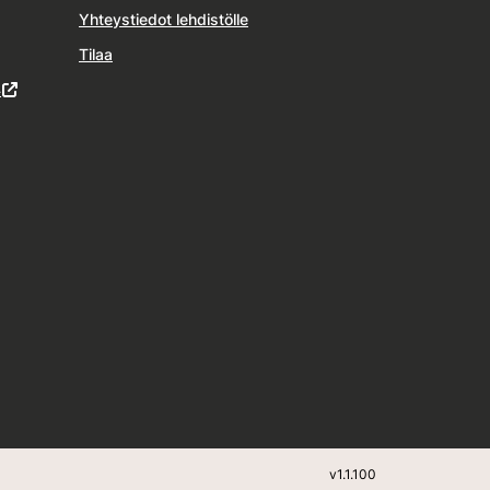
Yhteystiedot lehdistölle
Tilaa
4
v
1.1.100