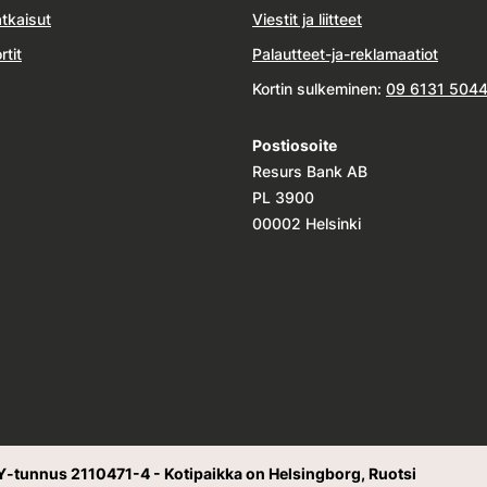
tkaisut
Viestit ja liitteet
rtit
Palautteet-ja-reklamaatiot
Kortin sulkeminen:
09 6131 504
Postiosoite
Resurs Bank AB
PL 3900
00002 Helsinki
Y-tunnus 2110471-4 - Kotipaikka on Helsingborg, Ruotsi