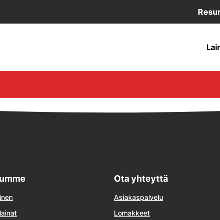
Resur
Lai
lumme
Ota yhteyttä
inen
Asiakaspalvelu
lainat
Lomakkeet