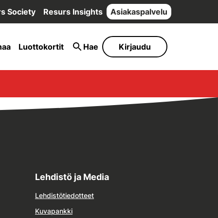
s Society
Resurs Insights
Asiakaspalvelu
naa
Luottokortit
Hae
Kirjaudu
Lehdistö ja Media
Lehdistötiedotteet
Kuvapankki