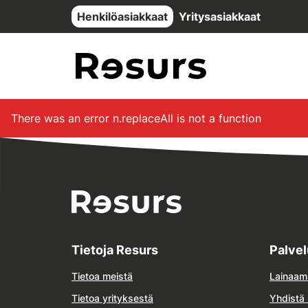
Siirry pääsisältöön
Henkilöasiakkaat
Yritysasiakkaat
There was an error
n.replaceAll is not a function
Tietoja Resurs
Palve
Tietoa meistä
Lainaam
Tietoa yrityksestä
Yhdistä 