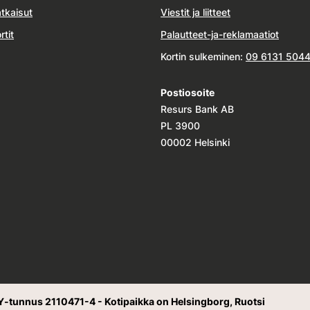
tkaisut
Viestit ja liitteet
rtit
Palautteet-ja-reklamaatiot
Kortin sulkeminen:
09 6131 504
Postiosoite
Resurs Bank AB
PL 3900
00002 Helsinki
Y-tunnus 2110471-4 - Kotipaikka on Helsingborg, Ruotsi