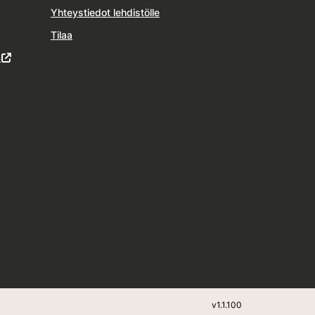
Yhteystiedot lehdistölle
Tilaa
4
v
1.1.100