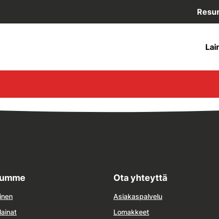
Resur
Lai
lumme
Ota yhteyttä
inen
Asiakaspalvelu
lainat
Lomakkeet