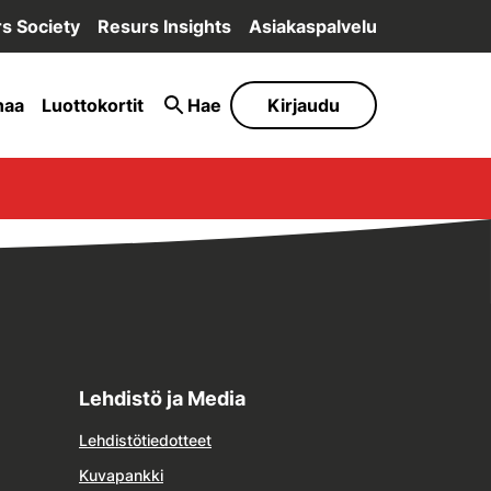
s Society
Resurs Insights
Asiakaspalvelu
naa
Luottokortit
Hae
Kirjaudu
Lehdistö ja Media
Lehdistötiedotteet
Kuvapankki