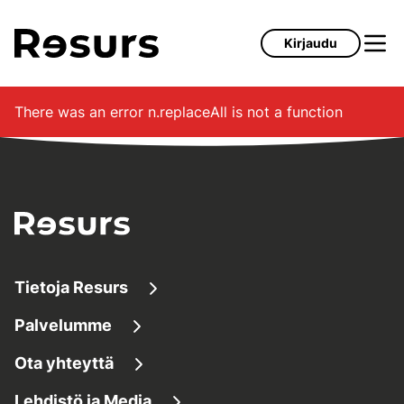
Siirry pääsisältöön
Kirjaudu
There was an error
n.replaceAll is not a function
Tietoja Resurs
Palvelumme
Tietoa meistä
Ota yhteyttä
Lainaaminen
Tietoa yrityksestä
Lehdistö ja Media