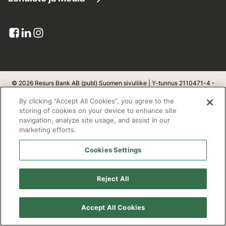
Asiakaspalvelu
Yhdistä lainat
Resurs lukuina
Lehdistötiedotteet
Lomakkeet
Maksuratkaisut
Pankkitoimilupa
Kuvapankki
Viestit ja liitteet
Luottokortit
Yksityisyys ja turvallisuus
Yhteystiedot lehdistölle
Palautteet-ja-reklamaatiot
Resurs Tietosuojainformaatio
© 2026 Resurs Bank AB (publ) Suomen sivuliike | Y-tunnus 2110471-4 -
Kotipaikka on Helsingborg, Ruotsi
Tilaa
Kortin sulkeminen:
09 6131 5044
By clicking “Accept All Cookies”, you agree to the
Luottosopimuksen peruuttaminen
v
1.1.100
storing of cookies on your device to enhance site
navigation, analyze site usage, and assist in our
Kestävä kehitys
marketing efforts.
Postiosoite
Cookies Settings
Open banking
Resurs Bank AB
Evästeet
Reject All
PL 3900
Työpaikat
00002 Helsinki
Accept All Cookies
Saavutettavuusseloste