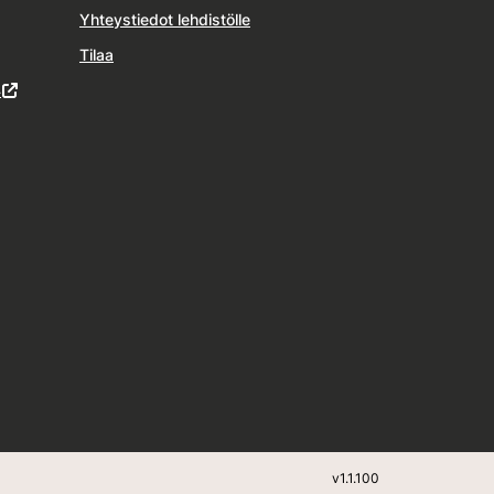
Yhteystiedot lehdistölle
Tilaa
4
v
1.1.100