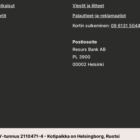
tkaisut
Viestit ja liitteet
rtit
Palautteet-ja-reklamaatiot
Kortin sulkeminen:
09 6131 504
Postiosoite
Resurs Bank AB
PL 3900
00002 Helsinki
Y-tunnus 2110471-4 - Kotipaikka on Helsingborg, Ruotsi