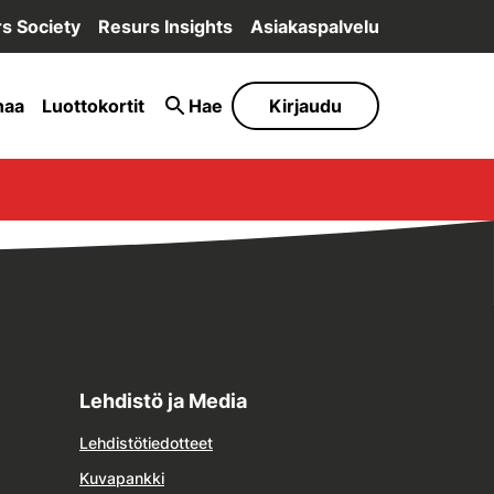
s Society
Resurs Insights
Asiakaspalvelu
naa
Luottokortit
Hae
Kirjaudu
Lehdistö ja Media
Lehdistötiedotteet
Kuvapankki