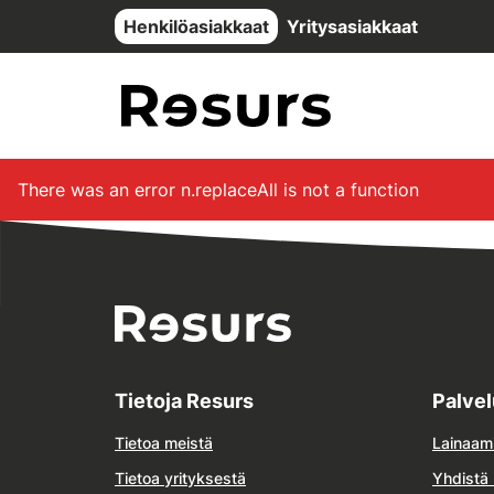
Siirry pääsisältöön
Henkilöasiakkaat
Yritysasiakkaat
There was an error
n.replaceAll is not a function
Tietoja Resurs
Palve
Tietoa meistä
Lainaam
Tietoa yrityksestä
Yhdistä 