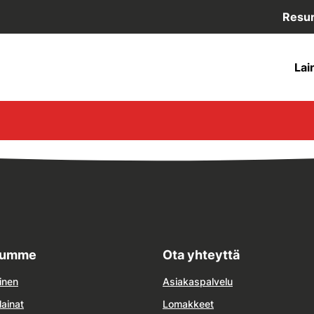
Resur
Lai
lumme
Ota yhteyttä
inen
Asiakaspalvelu
lainat
Lomakkeet