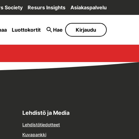
s Society
Resurs Insights
Asiakaspalvelu
naa
Luottokortit
Hae
Kirjaudu
Lehdistö ja Media
Lehdistötiedotteet
Kuvapankki