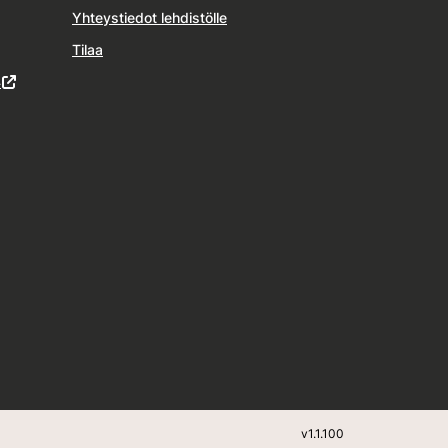
Yhteystiedot lehdistölle
Tilaa
4
v
1.1.100