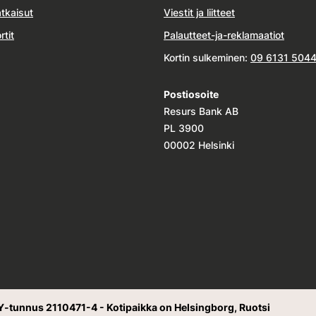
tkaisut
Viestit ja liitteet
rtit
Palautteet-ja-reklamaatiot
Kortin sulkeminen:
09 6131 504
Postiosoite
Resurs Bank AB
PL 3900
00002 Helsinki
Y-tunnus 2110471-4 - Kotipaikka on Helsingborg, Ruotsi