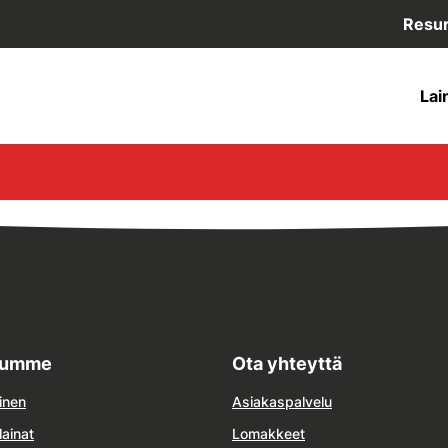
Resur
Lai
lumme
Ota yhteyttä
inen
Asiakaspalvelu
lainat
Lomakkeet