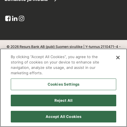
Asiakaspalvelu
Yhdistä lainat
Resurs lukuina
Lehdistötiedotteet
Lomakkeet
Maksuratkaisut
Pankkitoimilupa
Kuvapankki
Viestit ja liitteet
Luottokortit
Yksityisyys ja turvallisuus
Yhteystiedot lehdistölle
Palautteet-ja-reklamaatiot
Resurs Tietosuojainformaatio
© 2026 Resurs Bank AB (publ) Suomen sivuliike | Y-tunnus 2110471-4 -
Kotipaikka on Helsingborg, Ruotsi
Tilaa
Kortin sulkeminen:
09 6131 5044
By clicking “Accept All Cookies”, you agree to the
Luottosopimuksen peruuttaminen
v
1.1.100
storing of cookies on your device to enhance site
navigation, analyze site usage, and assist in our
Kestävä kehitys
marketing efforts.
Postiosoite
Cookies Settings
Open banking
Resurs Bank AB
Evästeet
Reject All
PL 3900
Työpaikat
00002 Helsinki
Accept All Cookies
Saavutettavuusseloste