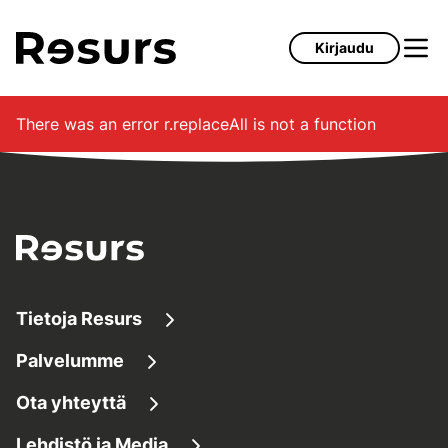
Siirry pääsisältöön
Kirjaudu
There was an error
r.replaceAll is not a function
Tietoja Resurs
Palvelumme
Tietoa meistä
Ota yhteyttä
Lainaaminen
Tietoa yrityksestä
Lehdistö ja Media