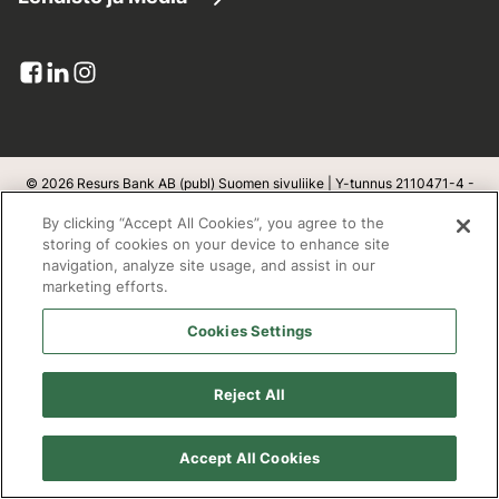
Asiakaspalvelu
Yhdistä lainat
Resurs lukuina
Lehdistötiedotteet
Lomakkeet
Maksuratkaisut
Pankkitoimilupa
Kuvapankki
Viestit ja liitteet
Luottokortit
Yksityisyys ja turvallisuus
Yhteystiedot lehdistölle
Palautteet-ja-reklamaatiot
Resurs Tietosuojainformaatio
© 2026 Resurs Bank AB (publ) Suomen sivuliike | Y-tunnus 2110471-4 -
Kotipaikka on Helsingborg, Ruotsi
Tilaa
Kortin sulkeminen:
09 6131 5044
By clicking “Accept All Cookies”, you agree to the
Luottosopimuksen peruuttaminen
v
1.1.100
storing of cookies on your device to enhance site
navigation, analyze site usage, and assist in our
Kestävä kehitys
marketing efforts.
Postiosoite
Cookies Settings
Open banking
Resurs Bank AB
Evästeet
Reject All
PL 3900
Työpaikat
00002 Helsinki
Accept All Cookies
Saavutettavuusseloste