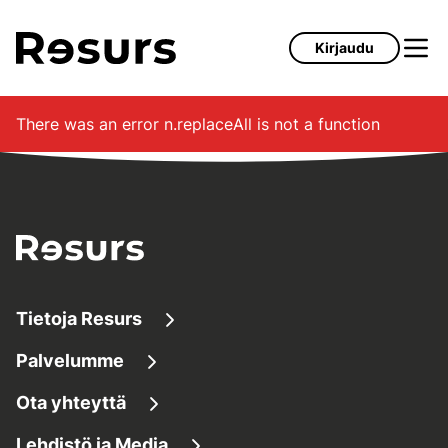
Siirry pääsisältöön
Kirjaudu
There was an error
n.replaceAll is not a function
Tietoja Resurs
Palvelumme
Tietoa meistä
Ota yhteyttä
Lainaaminen
Tietoa yrityksestä
Lehdistö ja Media