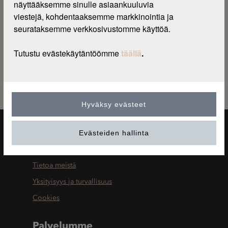
20.4.2020)
näyttääksemme sinulle asiaankuuluvia 
viestejä, kohdentaaksemme markkinointia ja 
Maksuvakuutuksen vakuutustietoasiakirja ja
seurataksemme verkkosivustomme käyttöä.
tuotekuvaus
Tietoa vakuutusedustuksesta
Tutustu evästekäytäntöömme
täällä
.
Claim Form Payment Protection Insurance
Hyväksy evästeet
Evästeiden hallinta
Tietoja Resurs Bankista
Tietoa meistä
Yksityisyys ja turvallisuus
Cookies
Palvelumme