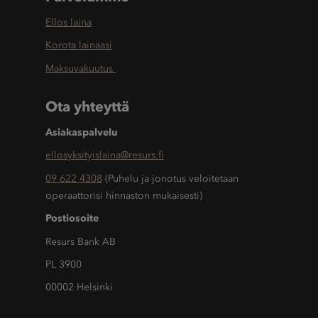
Ellos laina
Korota lainaasi
Maksuvakuutus
Ota yhteyttä
Asiakaspalvelu
ellosyksityislaina@resurs.fi
09 622 4308
(Puhelu ja jonotus veloitetaan
operaattorisi hinnaston mukaisesti)
Postiosoite
Resurs Bank AB
PL 3900
00002 Helsinki