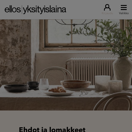
Kirjaudu
Valikko
Ehdot ja lomakkeet